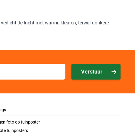
erlicht de lucht met warme kleuren, terwijl donkere
Verstuur
ogs
gen foto op tuinposter
ote tuinposters