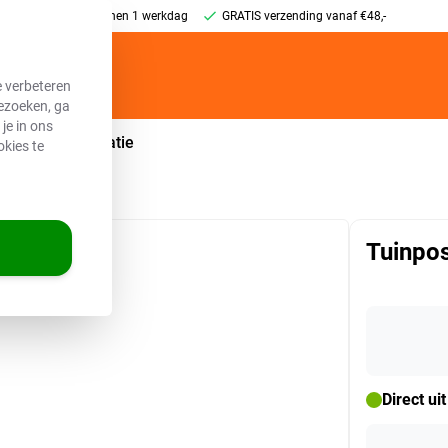
erkdagen, SPOED binnen 1 werkdag
GRATIS verzending vanaf €48,-
e verbeteren
bezoeken, ga
je in ons
ie
Wanddecoratie
okies te
Tuinpos
Direct ui