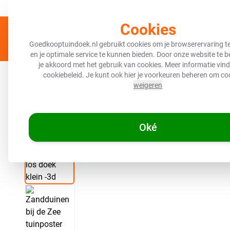
Al meer dan 250.000 doeken geleverd
Standaard verzending 3 w
Cookies
Goedkooptuindoek.nl gebruikt cookies om je browserervaring t
en je optimale service te kunnen bieden. Door onze website te 
je akkoord met het gebruik van cookies. Meer informatie vind 
Tuinposters
Tuinposter collecties
Tuindecorat
cookiebeleid
. Je kunt ook hier je voorkeuren beheren om co
weigeren
/
Goedkooptuindoek.nl
Tuinposter - Zandduinen bij de Zee
Oké